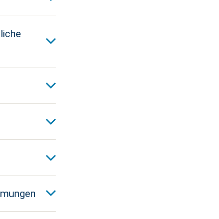
liche
immungen