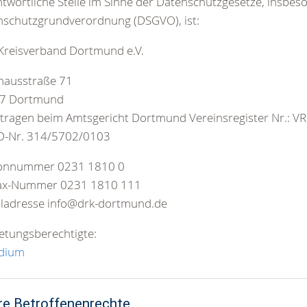
twortliche Stelle im Sinne der Datenschutzgesetze, insbes
nschutzgrundverordnung (DSGVO), ist:
Kreisverband Dortmund e.V.
hausstraße 71
7 Dortmund
tragen beim Amtsgericht Dortmund Vereinsregister Nr.: V
ID-Nr. 314/5702/0103
fonnummer 0231 1810 0
fax-Nummer 0231 1810 111
iladresse info@drk-dortmund.de
etungsberechtigte:
idium
hre Betroffenenrechte