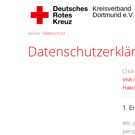
Kreisverband
Dortmund e.V
Service
Datenschutz
Datenschutzerklär
Ich
(mit 
Häkc
1. E
Wir, 
pers