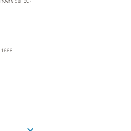
ondere der EU-
R 1888