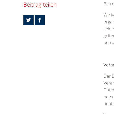
Beitrag teilen
Betro
Wir k
organ
sein
gelte
betro
Veran
Der D
Veran
Date
pers
deuts