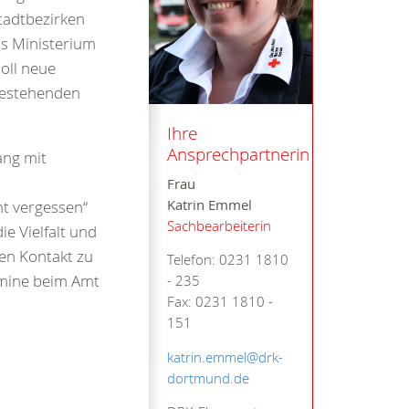
tadtbezirken
as Ministerium
oll neue
 bestehenden
Ihre
Ansprechpartnerin
ang mit
Frau
Katrin Emmel
t vergessen“
Sachbearbeiterin
ie Vielfalt und
den Kontakt zu
Telefon: 0231 1810
rmine beim Amt
- 235
Fax: 0231 1810 -
151
katrin.emmel@drk-
dortmund.de