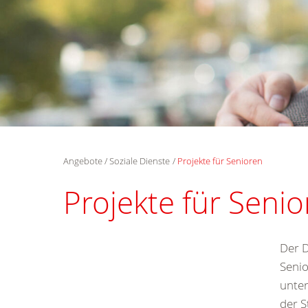
Angebote
Soziale Dienste
Projekte für Senioren
Projekte für Seni
Der D
Senio
unter
der S