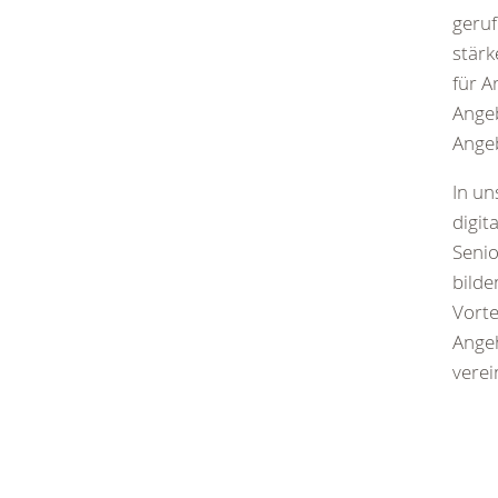
geruf
stärk
für A
Angeb
Ange
In un
digit
Senio
bilde
Vorte
Angeh
verei