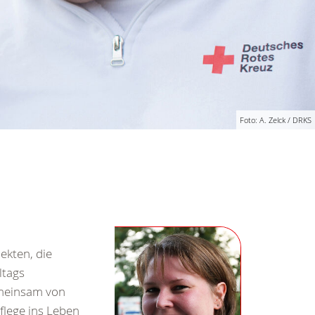
Foto: A. Zelck / DRKS
ekten, die
ltags
emeinsam von
lege ins Leben