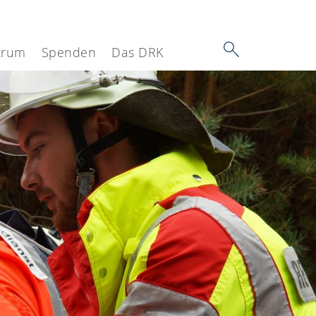
trum
Spenden
Das DRK