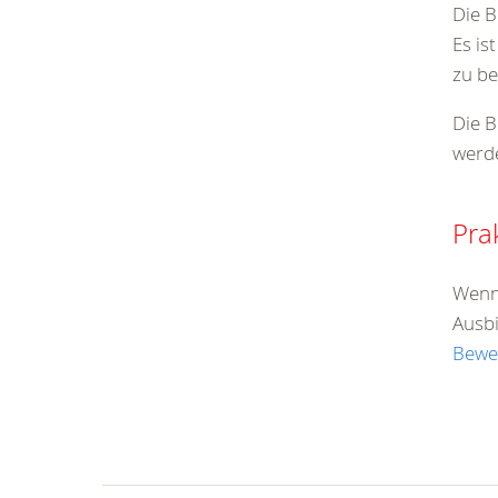
Die B
Es is
zu b
Die B
werde
Pra
Wenn 
Ausbi
Bewe