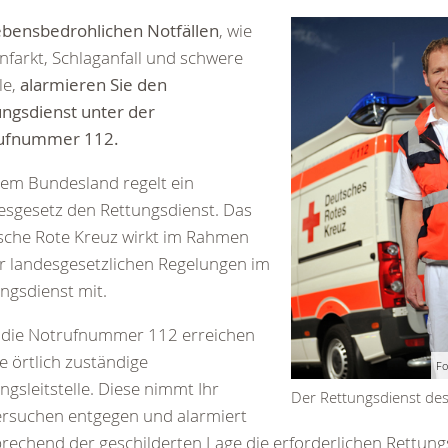
ebensbedrohlichen Notfällen
, wie
nfarkt, Schlaganfall und schwere
le,
alarmieren Sie den
ngsdienst unter der
ufnummer 112.
dem Bundesland regelt ein
sgesetz den Rettungsdienst. Das
sche Rote Kreuz wirkt im Rahmen
r landesgesetzlichen Regelungen im
ngsdienst mit.
 die Notrufnummer 112 erreichen
ie örtlich zuständige
Fo
ngsleitstelle. Diese nimmt Ihr
Der Rettungsdienst de
ersuchen entgegen und alarmiert
rechend der geschilderten Lage die erforderlichen Rettungs