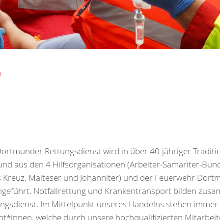
t
ortmunder Rettungsdienst wird in über 40-jähriger Traditi
nd aus den 4 Hilfsorganisationen (Arbeiter-Samariter-Bun
 Kreuz, Malteser und Johanniter) und der Feuerwehr Dor
geführt. Notfallrettung und Krankentransport bilden zus
ngsdienst. Im Mittelpunkt unseres Handelns stehen immer 
nt*innen, welche durch unsere hochqualifizierten Mitarbei