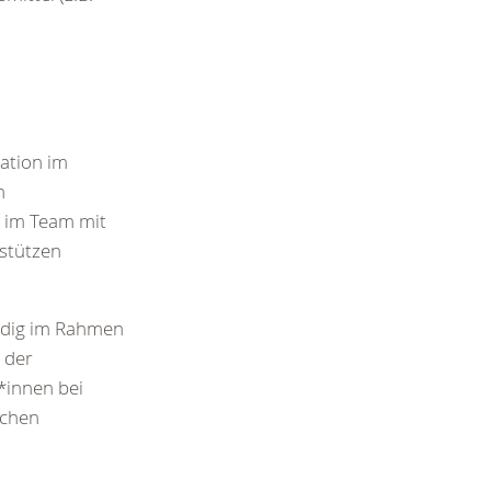
kation im
n
 im Team mit
stützen
ändig im Rahmen
 der
*innen bei
schen