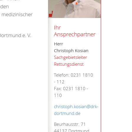
 den
r medizinischer
Ihr
Ansprechpartner
Dortmund e. V.
Herr
Christoph Kosian
Sachgebietsleiter
Rettungsdienst
Telefon: 0231 1810
- 112
Fax: 0231 1810 -
110
christoph.kosian@drk-
dortmund.de
Beurhausstr. 71
44137 Dortmund