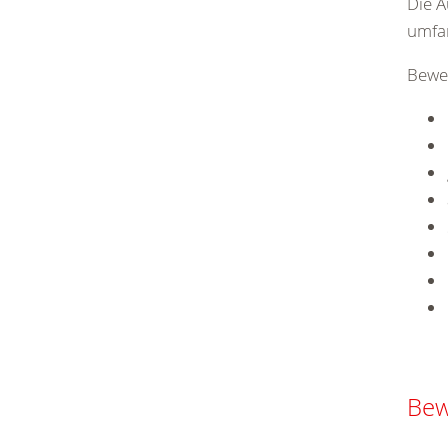
Die A
umfan
Bewe
Bew