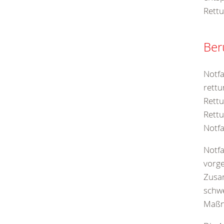
Rettu
Ber
Notfa
rettu
Rettu
Rettu
Notfa
Notfa
vorg
Zusam
schwe
Maßn