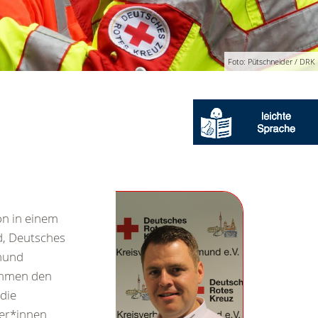
Foto: Pütschneider / DRK
on in einem
d, Deutsches
tmund
ammen den
die
ter*innen