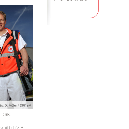
to: D. Möller / DRK e.V.
s DRK.
mittel (z.B.