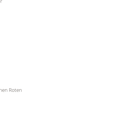
er
chen Roten