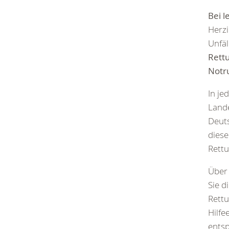
Bei
l
Herzi
Unfäl
Rettu
Notr
In je
Lande
Deut
diese
Rettu
Über
Sie d
Rettu
Hilfe
entsp