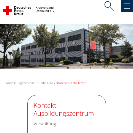
Kreisverband
Dortmund e.V.
Ausbildungszentrum
Erste Hilfe
Brandschutzhelfer*in
Kontakt
Ausbildungszentrum
Verwaltung