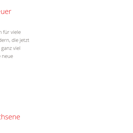
euer
für viele
rn, die jetzt
 ganz viel
e neue
chsene