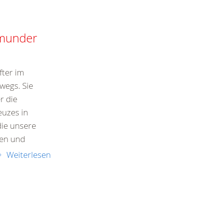
tmunder
fter im
wegs. Sie
r die
euzes in
ie unsere
nen und
Weiterlesen