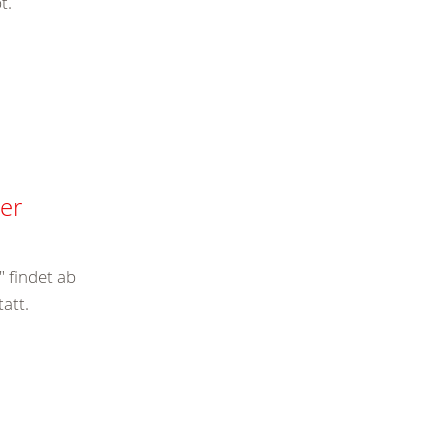
t.
uer
 findet ab
att.