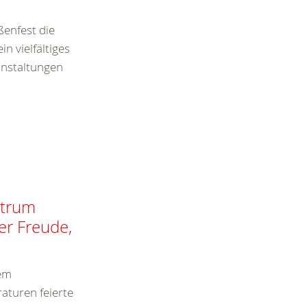
ßenfest die
n vielfältiges
nstaltungen
ntrum
er Freude,
dem
turen feierte