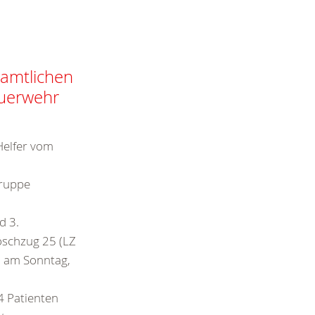
amtlichen
euerwehr
Helfer vom
gruppe
d 3.
schzug 25 (LZ
d am Sonntag,
4 Patienten