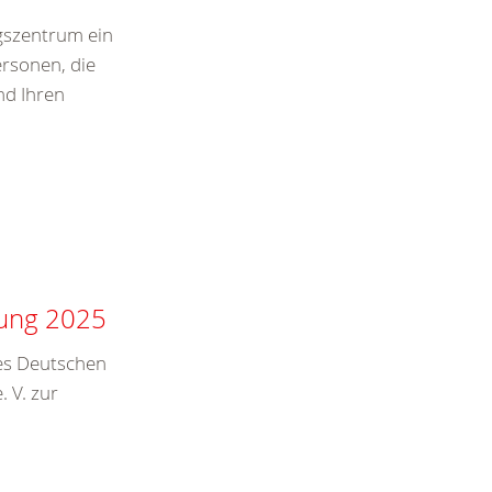
gszentrum ein
ersonen, die
nd Ihren
lung 2025
des Deutschen
 V. zur