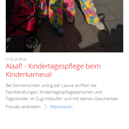
27.02.25 09:43
Alaaf! - Kindertagespflege beim
Kinderkarneval
Bei Sonnenschein und guter Laune durften die
Fachberatungen, Kindertagespflegepersonen und
Tageskinder im Zug mitlaufen und mit kleinen Geschenken
Freude verbreiten.
Weiterlesen